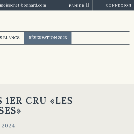
moissenet-bonnard.com
CONNEXION
PANIER
NS BLANCS
RÉSERVATION 2023
 1ER CRU «LES
SES»
 2024