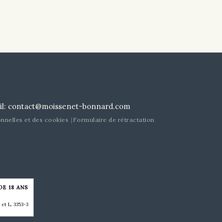
il:
contact@moissenet-bonnard.com
nnelles et des cookies
Formulaire de rétractation
E 18 ANS
t L. 3353-3