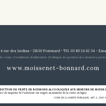
 des Jardins - 21630 Pommard - Tél. 03 80 24 62 34 - Ema
de vente
Conditions d’utilisation
Politique de gestion des données perso
www.moissenet-bonnard.com
DICTION DE VENTE DE BOISSONS ALCOOLIQUES AUX MINEURS DE MOINS D
uve de majorité de l'acheteur est exigée au moment de la vente en ligne
CODE DE LA SANTE PUBLIQUE, ART. L. 3342-1 e