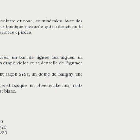
iolette et rose, et minérales. Avec des
me tannique mesurée qui s’adoucit au fil
s notes épicées.
vres, un bar de lignes aux algues, un
n drapé violet et sa dentelle de légumes
nt façon SYSY, un dôme de Saligny, une
béret basque, un cheesecake aux fruits
t blanc.
20
5/20
5/20